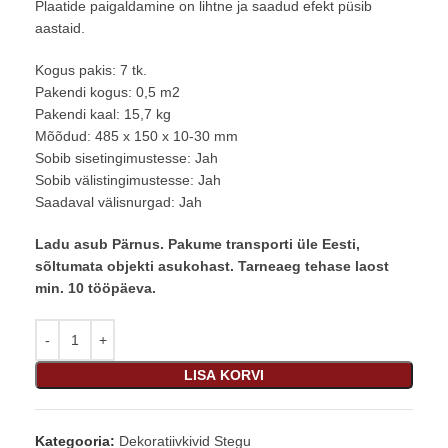
Plaatide paigaldamine on lihtne ja saadud efekt püsib
aastaid.
Kogus pakis: 7 tk.
Pakendi kogus: 0,5 m2
Pakendi kaal: 15,7 kg
Mõõdud: 485 x 150 x 10-30 mm
Sobib sisetingimustesse: Jah
Sobib välistingimustesse: Jah
Saadaval välisnurgad: Jah
Ladu asub Pärnus. Pakume transporti üle Eesti,
sõltumata objekti asukohast. Tarneaeg tehase laost
min. 10 tööpäeva.
LISA KORVI
Kategooria:
Dekoratiivkivid Stegu