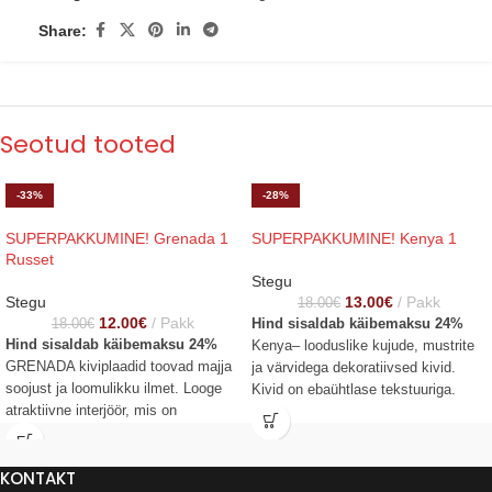
Share:
Seotud tooted
-33%
-28%
SUPERPAKKUMINE! Grenada 1
SUPERPAKKUMINE! Kenya 1
Russet
Stegu
Stegu
13.00
€
Pakk
18.00
€
12.00
€
Pakk
18.00
€
Hind sisaldab käibemaksu 24%
Hind sisaldab käibemaksu 24%
Kenya– looduslike kujude, mustrite
GRENADA kiviplaadid toovad majja
ja värvidega dekoratiivsed kivid.
soojust ja loomulikku ilmet. Looge
Kivid on ebaühtlase tekstuuriga.
atraktiivne interjöör, mis on
KENYA kive saab paigaldada nii
inspireeritud Andaluusia maastikust.
siseruumidesse – kui ka
Kogus pakis: 5 tk. Pakendi kogus:
fassaadidele. Kogus pakis: 7 tk.
KONTAKT
0,32 m2 Pakendi kaal: 12,1 kg
Pakendi kogus: 0,4 m2 Pakendi