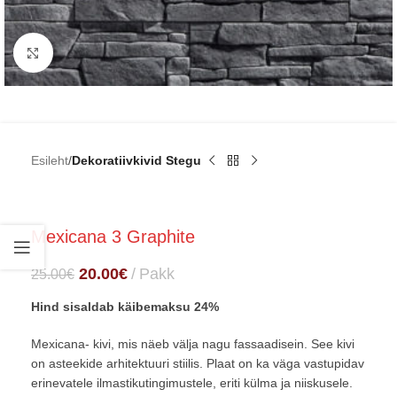
Click to enlarge
Esileht
Dekoratiivkivid Stegu
Mexicana 3 Graphite
20.00
€
Pakk
25.00
€
Hind sisaldab käibemaksu 24%
Mexicana- kivi, mis näeb välja nagu fassaadisein. See kivi
on asteekide arhitektuuri stiilis. Plaat on ka väga vastupidav
erinevatele ilmastikutingimustele, eriti külma ja niiskusele.