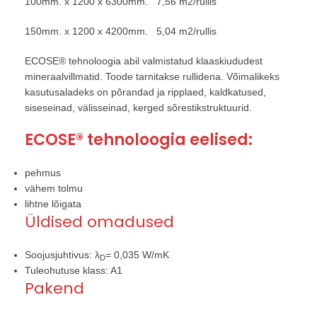
100mm. x 1200 x 6300mm. 7,56 m2/rullis
150mm. x 1200 x 4200mm. 5,04 m2/rullis
ECOSE® tehnoloogia abil valmistatud klaaskiududest
mineraalvillmatid. Toode tarnitakse rullidena. Võimalikeks
kasutusaladeks on põrandad ja ripplaed, kaldkatused,
siseseinad, välisseinad, kerged sõrestikstruktuurid.
ECOSE® tehnoloogia eelised:
pehmus
vähem tolmu
lihtne lõigata
Üldised omadused
Soojusjuhtivus: λ
= 0,035 W/mK
D
Tuleohutuse klass: A1
Pakend