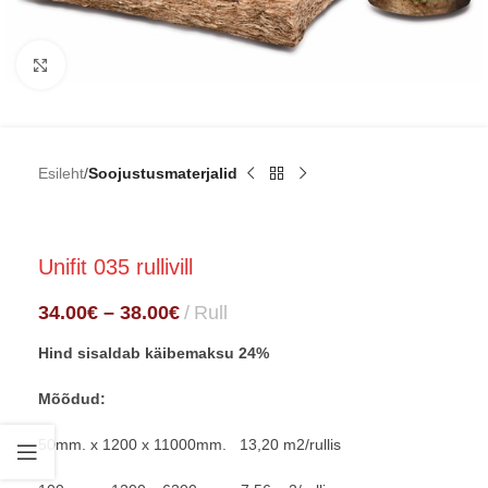
Click to enlarge
Esileht
Soojustusmaterjalid
Unifit 035 rullivill
34.00
€
–
38.00
€
Rull
Hind sisaldab käibemaksu 24%
Mõõdud:
50mm. x 1200 x 11000mm. 13,20 m2/rullis