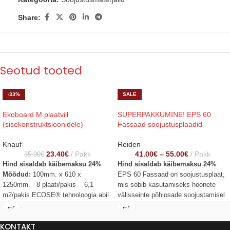
Share:
Seotud tooted
-33%
SALE
Ekoboard M plaatvill
SUPERPAKKUMINE! EPS 60
(sisekonstruktsioonidele)
Fassaad soojustusplaadid
Knauf
Reiden
23.40
€
Pakk
41.00
€
–
55.00
€
Pakk
35.00
€
Hind sisaldab käibemaksu 24%
Hind sisaldab käibemaksu 24%
Mõõdud:
100mm. x 610 x
EPS 60 Fassaad on soojustusplaat,
1250mm. 8 plaati/pakis 6,1
mis sobib kasutamiseks hoonete
m2/pakis ECOSE® tehnoloogia abil
välisseinte põhiosade soojustamisel
valmistatud mineraalvillmatid vill on
(uusehitistel ja renoveerimisel) koos
ette nähtud kasutamiseks
kõikide tunnustatud
KONTAKT
vaheseinte mürasummutuseks ja
fassaadisüsteemitoodetega.