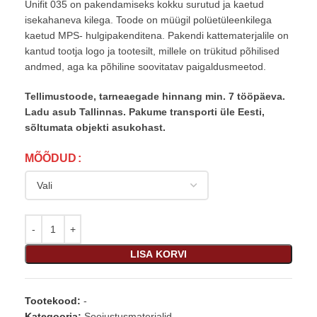
Unifit 035 on pakendamiseks kokku surutud ja kaetud
isekahaneva kilega. Toode on müügil polüetüleenkilega
kaetud MPS- hulgipakenditena. Pakendi kattematerjalile on
kantud tootja logo ja tootesilt, millele on trükitud põhilised
andmed, aga ka põhiline soovitatav paigaldusmeetod.
Tellimustoode, tarneaegade hinnang min. 7 tööpäeva.
Ladu asub Tallinnas. Pakume transporti üle Eesti,
sõltumata objekti asukohast.
MÕÕDUD
LISA KORVI
Tootekood:
-
Kategooria:
Soojustusmaterjalid