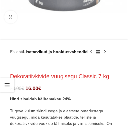
Click to enlarge
Esileht
Lisatarvikud ja hooldusvahendid
Dekoratiivkivide vuugisegu Classic 7 kg.
16.00
€
20.00
€
Hind sisaldab käibemaksu 24%
Tugeva kulumiskindlusega ja elastsete omadustega
vuugisegu, mida kasutatakse plaatide, telliste ja
dekoratiivkivide vuukide täitmiseks ja viimistlemiseks. On