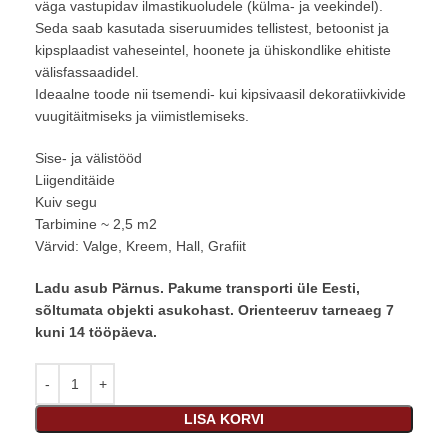
väga vastupidav ilmastikuoludele (külma- ja veekindel).
Seda saab kasutada siseruumides tellistest, betoonist ja
kipsplaadist vaheseintel, hoonete ja ühiskondlike ehitiste
välisfassaadidel.
Ideaalne toode nii tsemendi- kui kipsivaasil dekoratiivkivide
vuugitäitmiseks ja viimistlemiseks.
Sise- ja välistööd
Liigenditäide
Kuiv segu
Tarbimine ~ 2,5 m2
Värvid: Valge, Kreem, Hall, Grafiit
Ladu asub Pärnus. Pakume transporti üle Eesti,
sõltumata objekti asukohast. Orienteeruv tarneaeg 7
kuni 14 tööpäeva.
LISA KORVI