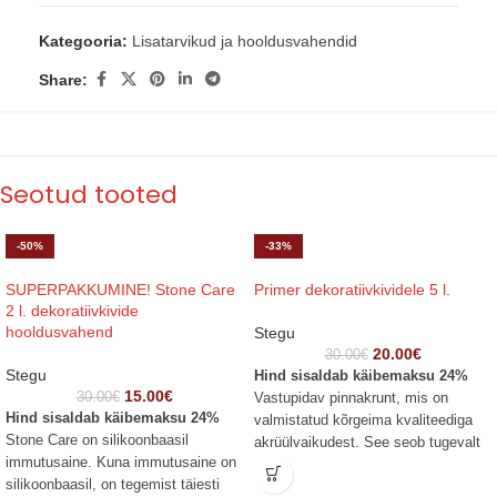
Kategooria:
Lisatarvikud ja hooldusvahendid
Share:
Seotud tooted
-50%
-33%
SUPERPAKKUMINE! Stone Care
Primer dekoratiivkividele 5 l.
2 l. dekoratiivkivide
hooldusvahend
Stegu
20.00
€
30.00
€
Stegu
Hind sisaldab käibemaksu 24%
15.00
€
30.00
€
Vastupidav pinnakrunt, mis on
Hind sisaldab käibemaksu 24%
valmistatud kõrgeima kvaliteediga
Stone Care on silikoonbaasil
akrüülvaikudest. See seob tugevalt
immutusaine. Kuna immutusaine on
pinnakihte, moodustades ühtlase
silikoonbaasil, on tegemist täiesti
hüdrofoobse (veekindla) katte.