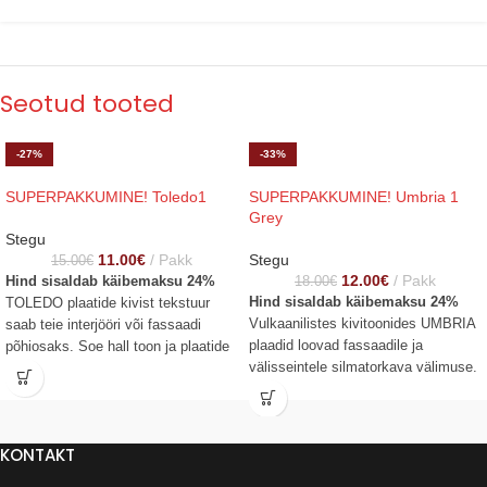
Seotud tooted
-27%
-33%
SUPERPAKKUMINE! Toledo1
SUPERPAKKUMINE! Umbria 1
Grey
Stegu
11.00
€
Pakk
Stegu
15.00
€
12.00
€
Pakk
Hind sisaldab käibemaksu 24%
18.00
€
Hind sisaldab käibemaksu 24%
TOLEDO plaatide kivist tekstuur
Vulkaanilistes kivitoonides UMBRIA
saab teie interjööri või fassaadi
plaadid loovad fassaadile ja
põhiosaks. Soe hall toon ja plaatide
välisseintele silmatorkava välimuse.
suurus loovad elegantsema ja
Kivi dünaamiline tekstuur näeb välja
kaasaegsema ilme ning jooned
loomulik ja on orgaaniliselt
rõhutavad teie kodu kuju. Kogus
ühendatud praeguste toonidega.
pakis: 16 tk. Pakendi kogus: 0,49
KONTAKT
Kogus pakis: 11 tk. Pakendi kogus:
m2 Pakendi kaal: 11,5 kg Mõõdud:
0,43 m2 Pakendi kaal: 10 kg
308 x 100 x 9-26 mm Sobib