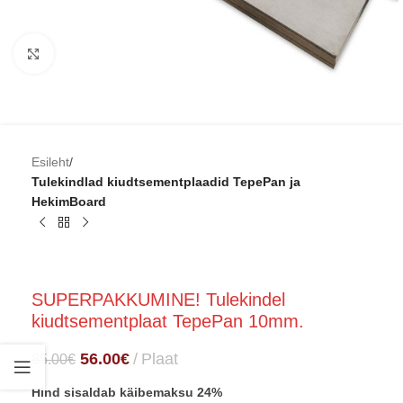
Click to enlarge
Esileht
Tulekindlad kiudtsementplaadid TepePan ja
HekimBoard
SUPERPAKKUMINE! Tulekindel
kiudtsementplaat TepePan 10mm.
56.00
€
Plaat
85.00
€
Hind sisaldab käibemaksu 24%