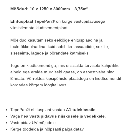
Mõõdud: 10 x 1250 x 3000mm. 3,75m²
Ehitusplaat TepePan®
on kõrge vastupidavusega
viimistlemata kiudtsementplaat.
Mõeldud kasutamiseks eelkõige ehitusplaadina ja
tuuletõkkeplaadina, kuid sobib ka fassaadide, soklite,
siseseinte, lagede ja põrandate katmiseks.
Tegu on kiudtsemendiga, mis ei sisalda tervisele kahjulikke
aineid ega eralda mürgiseid gaase, on asbestivaba ning
lõhnatu. Võrreldes kipsipõhiste plaatidega on kiudtsemendil
kordades kõrgem löögitaluvus
TepePan® ehitusplaat vastab
A1 tuleklassile
.
Väga hea
vastupidavus niiskusele
ja
vedelikele
.
Vastupidav UV mõjudele.
Kerge töödelda ja hõlpsasti paigaldatav.