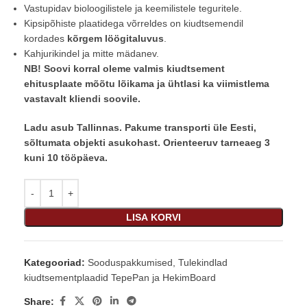
Vastupidav bioloogilistele ja keemilistele teguritele.
Kipsipõhiste plaatidega võrreldes on kiudtsemendil
kordades
kõrgem löögitaluvus
.
Kahjurikindel ja mitte mädanev.
NB! Soovi korral oleme valmis kiudtsement
ehitusplaate mõõtu lõikama ja ühtlasi ka viimistlema
vastavalt kliendi soovile.
Ladu asub Tallinnas. Pakume transporti üle Eesti,
sõltumata objekti asukohast. Orienteeruv tarneaeg 3
kuni 10 tööpäeva.
LISA KORVI
Kategooriad:
Sooduspakkumised
,
Tulekindlad
kiudtsementplaadid TepePan ja HekimBoard
Share: