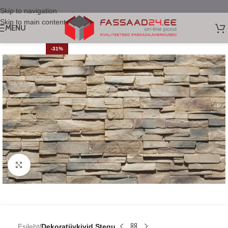
Skip to navigation
Skip to main content
MENU
-31%
Click to enlarge
Esileht
Dekoratiivkivid Stegu