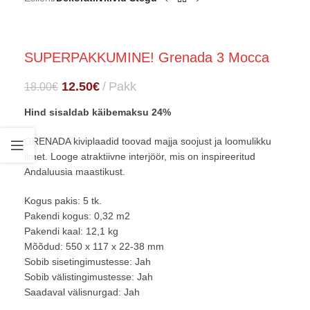
SUPERPAKKUMINE! Grenada 3 Mocca
12.50
€
Pakk
18.00
€
Hind sisaldab käibemaksu 24%
GRENADA kiviplaadid toovad majja soojust ja loomulikku
ilmet. Looge atraktiivne interjöör, mis on inspireeritud
Andaluusia maastikust.
Kogus pakis: 5 tk.
Pakendi kogus: 0,32 m2
Pakendi kaal: 12,1 kg
Mõõdud: 550 x 117 x 22-38 mm
Sobib sisetingimustesse: Jah
Sobib välistingimustesse: Jah
Saadaval välisnurgad: Jah