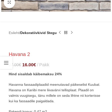
Click to enlarge
Esileht
Dekoratiivkivid Stegu
Havana 2
16.00
€
Pakk
17.00
€
Hind sisaldab käibemaksu 24%
Havanna fassaadiplaadid meenutavad päikeselist Kuubat.
Havana on Kariibi mere liivavärvi tellisplaat. Plaadil on
valmis vuugisegu, tänu millele on seda lihtne nii korterisse
kui ka fassaadile paigaldada.
Pakendi kogus: 0,47 m2